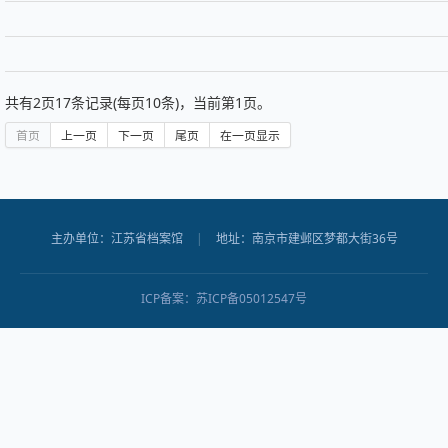
共有
2
页
17
条记录(每页10条)，当前第
1
页。
首页
上一页
下一页
尾页
在一页显示
主办单位：江苏省档案馆
|
地址：南京市建邺区梦都大街36号
ICP备案：
苏ICP备05012547号