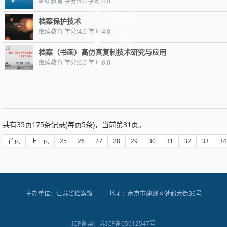
继续教育 学分:4.0 学时:4.0
验证证书
档案保护技术
继续教育 学分:4.0 学时:4.0
站点搜索
档案（书画）高仿真复制技术研究与应用
继续教育 学分:6.0 学时:6.0
共有
35
页
175
条记录(每页5条)，当前第
31
页。
首页
上一页
25
26
27
28
29
30
31
32
33
34
主办单位：江苏省档案馆
|
地址：南京市建邺区梦都大街36号
ICP备案：
苏ICP备05012547号