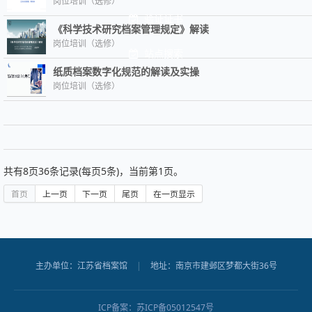
岗位培训（选修）
验证证书
《科学技术研究档案管理规定》解读
岗位培训（选修）
站点搜索
纸质档案数字化规范的解读及实操
岗位培训（选修）
共有
8
页
36
条记录(每页5条)，当前第
1
页。
首页
上一页
下一页
尾页
在一页显示
主办单位：江苏省档案馆
|
地址：南京市建邺区梦都大街36号
ICP备案：
苏ICP备05012547号