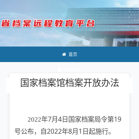
首页
通知公告
国家档案馆档案开放办法
政策法规
网上课堂
网上考试
7
4
19
2022
年
月
日国家档案局令第
2022
8
1
号公布，自
年
月
日起施行。
学术交流