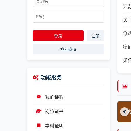
江
关
修
登录
注册
密
找回密码
如
功能服务
我的课程
岗位证书
 让英雄留名
红色档案
6
学时证明